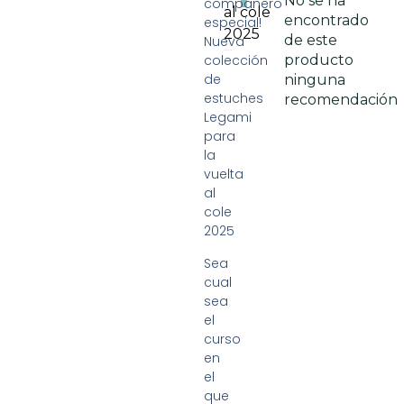
No se ha
compañero
al cole
encontrado
especial!
2025
de este
Nueva
colección
producto
de
ninguna
estuches
recomendación
Legami
para
la
vuelta
al
cole
2025
Sea
cual
sea
el
curso
en
el
que