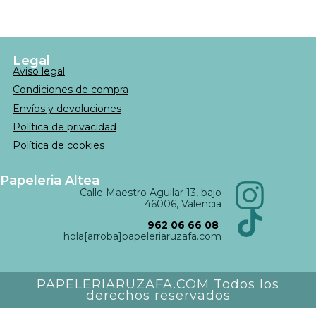
Legal
Aviso legal
Condiciones de compra
Envíos y devoluciones
Política de privacidad
Política de cookies
Papeleria Altea
Calle Maestro Aguilar 13, bajo
46006, Valencia
962 06 66 08
hola[arroba]papeleriaruzafa.com
PAPELERIARUZAFA.COM Todos los
derechos reservados