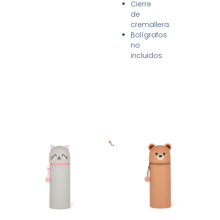
Cierre
de
cremallera.
Bolígrafos
no
incluidos.
Productos relacionados