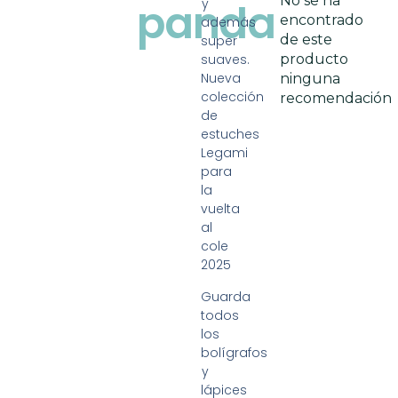
No se ha
panda
y
encontrado
además
de este
super
suaves.
producto
Nueva
ninguna
colección
recomendación
de
estuches
Legami
para
la
vuelta
al
cole
2025
Guarda
todos
los
bolígrafos
y
lápices