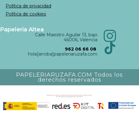
Política de privacidad
Política de cookies
Papeleria Altea
Calle Maestro Aguilar 13, bajo
46006, Valencia
962 06 66 08
hola[arroba]papeleriaruzafa.com
PAPELERIARUZAFA.COM Todos los
derechos reservados