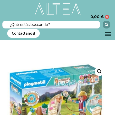
0,00
€
0
Contáctanos!