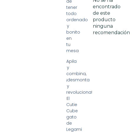
No se ha
de
encontrado
tener
de este
todo
ordenado
producto
y
ninguna
bonito
recomendación
en
tu
mesa
Apila
y
combina,
¡desmonta
y
revoluciona!
El
Cutie
Cube
gato
de
Legami