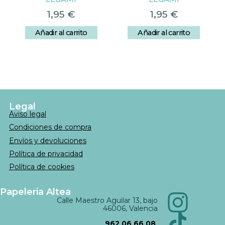
1,95
€
1,95
€
Añadir al carrito
Añadir al carrito
Legal
Aviso legal
Condiciones de compra
Envíos y devoluciones
Política de privacidad
Política de cookies
Papeleria Altea
Calle Maestro Aguilar 13, bajo
46006, Valencia
962 06 66 08