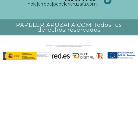
hola[arroba]papeleriaruzafa.com
PAPELERIARUZAFA.COM Todos los
derechos reservados