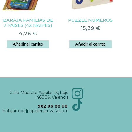
BARAJA FAMILIAS DE
PUZZLE NUMEROS
7 PAISES (42 NAIPES)
15,39
€
4,76
€
Añadir al carrito
Añadir al carrito
Calle Maestro Aguilar 13, bajo
46006, Valencia
962 06 66 08
hola[arroba]papeleriaruzafa.com