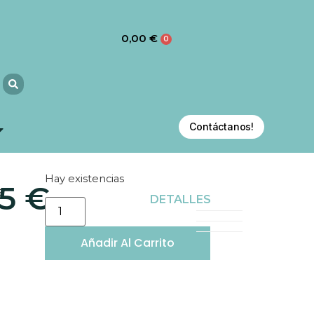
0,00
€
0
Contáctanos!
Hay existencias
35
€
S
DETALLES
Añadir Al Carrito