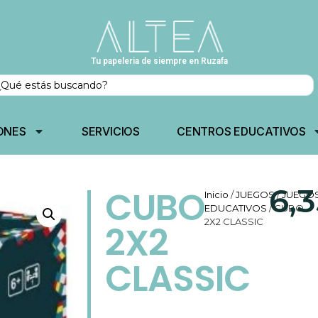
Tu papeleria de siempre en Ruzafa
ONES
SERVICIOS
CENTROS EDUCATIVOS
6,
CUBO
Inicio
/
JUEGOS
/
JUEGO
EDUCATIVOS
/ CUBO
2X2 CLASSIC
2X2
CLASSIC