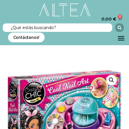
0
0,00
€
Contáctanos!