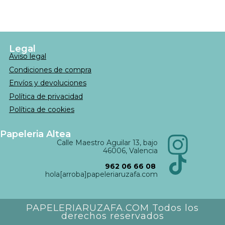
Legal
Aviso legal
Condiciones de compra
Envíos y devoluciones
Política de privacidad
Política de cookies
Papeleria Altea
Calle Maestro Aguilar 13, bajo
46006, Valencia
962 06 66 08
hola[arroba]papeleriaruzafa.com
PAPELERIARUZAFA.COM Todos los
derechos reservados