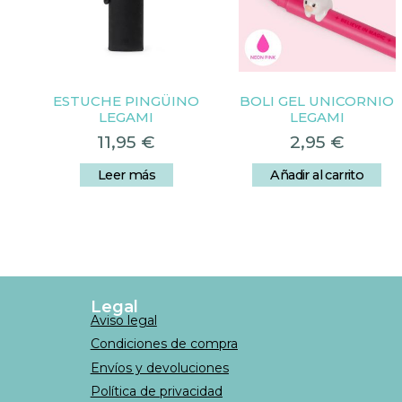
ESTUCHE PINGÜINO
BOLI GEL UNICORNIO
LEGAMI
LEGAMI
11,95
€
2,95
€
Leer más
Añadir al carrito
Legal
Aviso legal
Condiciones de compra
Envíos y devoluciones
Política de privacidad