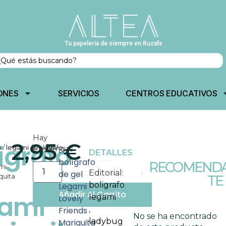
Tu papeleria de siempre en Ruzafa
ONES
SERVICIOS
CENTROS EDUCATIVOS
Hay
2,95
€
igrafo
o
/
legami
/ boligrafo
existencias
El
DETALLES
bolígrafo
RECOMENDA
mi
Editorial:
de gel
quita
TE
boligrafo
Legami
Añadir Al Carrito
gami
legami
Lovely
,
Friends
No se ha encontrado
ladybug
Mariquita