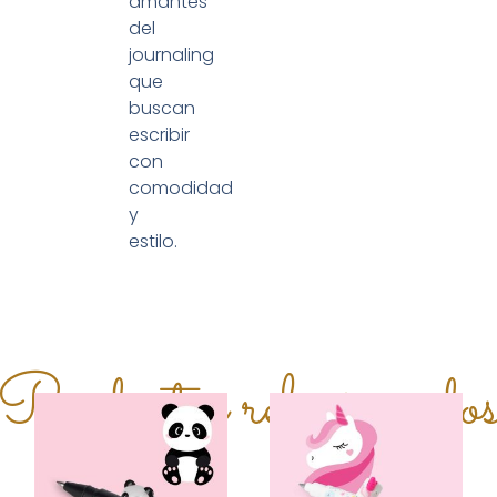
amantes
del
journaling
que
buscan
escribir
con
comodidad
y
estilo.
Productos relacionado