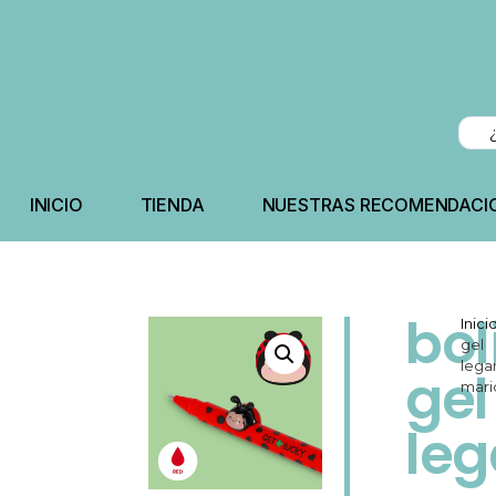
INICIO
TIENDA
NUESTRAS RECOMENDACI
bol
Inici
gel
lega
gel
mari
le