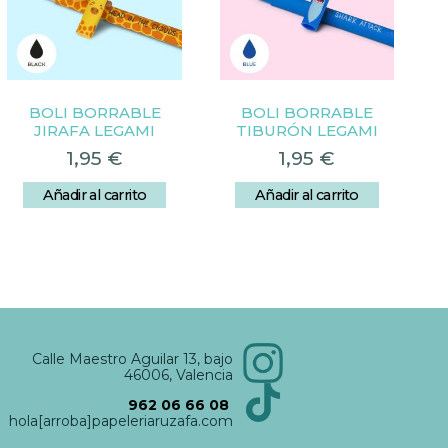
BOLI BORRABLE
BOLI BORRABLE
JIRAFA LEGAMI
TIBURÓN LEGAMI
1,95
€
1,95
€
Añadir al carrito
Añadir al carrito
Calle Maestro Aguilar 13, bajo
46006, Valencia
962 06 66 08
hola[arroba]papeleriaruzafa.com