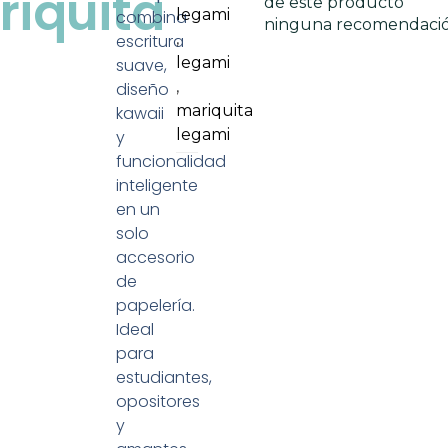
iquita
de este producto
legami
combina
ninguna recomendaci
,
escritura
legami
suave,
,
diseño
mariquita
kawaii
legami
y
funcionalidad
inteligente
en un
solo
accesorio
de
papelería.
Ideal
para
estudiantes,
opositores
y