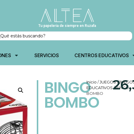
Tu papeleria de siempre en Ruzafa
ONES
SERVICIOS
CENTROS EDUCATIVOS
26
BINGO
Inicio
/
JUEGOS
/
JUEGO
EDUCATIVOS
/ BINGO
BOMBO
BOMBO