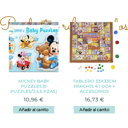
Productos relacionado
MICKEY BABY
TABLERO 33X33CM
PUZZLES.(5
PARCHIS 4 / OCA +
PUZZLES/3,4,5 PZAS)
ACCESORIOS
10,96
€
16,73
€
Añadir al carrito
Añadir al carrito