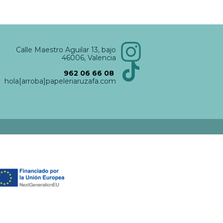
Calle Maestro Aguilar 13, bajo
46006, Valencia
962 06 66 08
hola[arroba]papeleriaruzafa.com