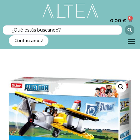
0
0,00
€
Contáctanos!