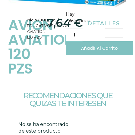
Hay
AVION
7,64
€
Inicio
/
JUEGOS
/
JUEGOS
existencias
DETALLES
EDUCATIVOS
/ AVION
AVIATION
AVIATION
120 PZS
120
Añadir Al Carrito
PZS
RECOMENDACIONES QUE
QUIZAS TE INTERESEN
No se ha encontrado
de este producto