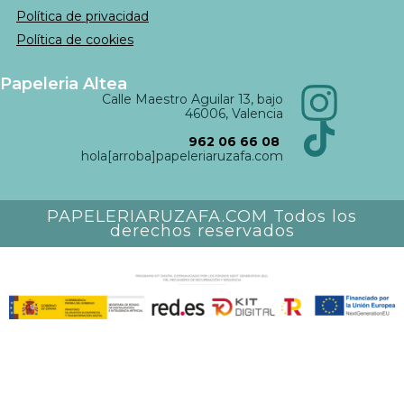
Política de privacidad
Política de cookies
Papeleria Altea
Calle Maestro Aguilar 13, bajo
46006, Valencia
962 06 66 08
hola[arroba]papeleriaruzafa.com
PAPELERIARUZAFA.COM Todos los
derechos reservados