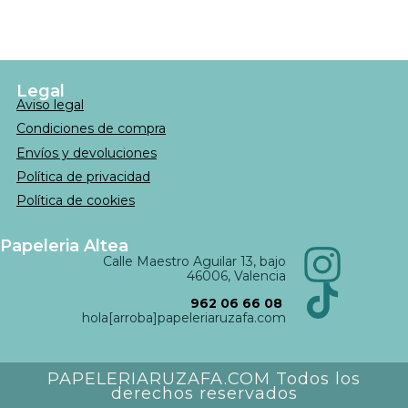
Legal
Aviso legal
Condiciones de compra
Envíos y devoluciones
Política de privacidad
Política de cookies
Papeleria Altea
Calle Maestro Aguilar 13, bajo
46006, Valencia
962 06 66 08
hola[arroba]papeleriaruzafa.com
PAPELERIARUZAFA.COM Todos los
derechos reservados