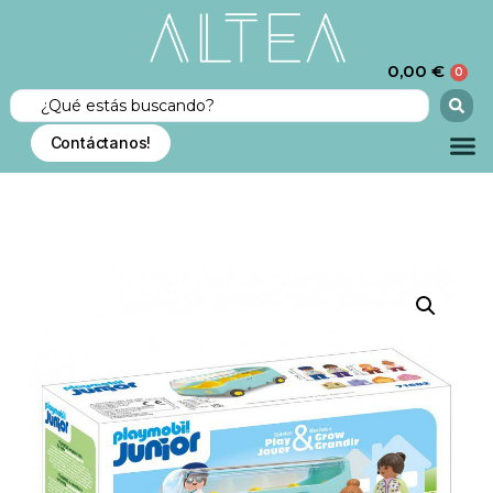
0,00
€
0
Contáctanos!