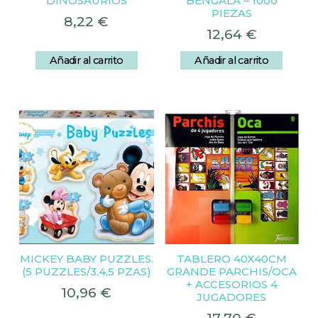
DINOSAURIOS
BENGALA – 1000
PIEZAS
8,22
€
12,64
€
Añadir al carrito
Añadir al carrito
MICKEY BABY PUZZLES.
TABLERO 40X40CM
(5 PUZZLES/3,4,5 PZAS)
GRANDE PARCHIS/OCA
+ ACCESORIOS 4
10,96
€
JUGADORES