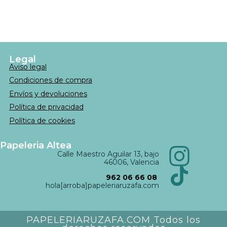
Legal
Aviso legal
Condiciones de compra
Envíos y devoluciones
Política de privacidad
Política de cookies
Papeleria Altea
Calle Maestro Aguilar 13, bajo
46006, Valencia
962 06 66 08
hola[arroba]papeleriaruzafa.com
PAPELERIARUZAFA.COM Todos los