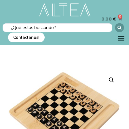
0
0,00
€
Contáctanos!