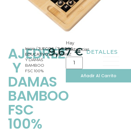
Hay
AJEDREZ
9,67
€
Inicio
/
JUEGOS
/
JUEGOS
existencias
DETALLES
EDUCATIVOS
/ AJEDREZ
Y DAMAS
Y
BAMBOO
FSC 100%
DAMAS
Añadir Al Carrito
BAMBOO
FSC
100%