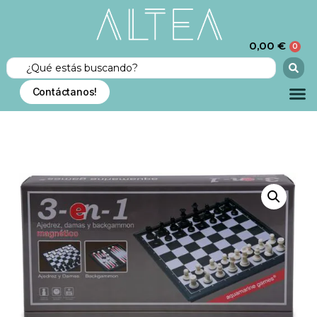
0,00
€
0
Contáctanos!